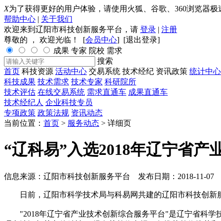
X
为了获得更好的用户体验，请使用火狐、谷歌、360浏览器极
帮助中心
|
关于我们
欢迎来到辽阳市科技创新服务平台，请
登录
|
注册
尊敬的
， 欢迎光临！ [
会员中心
] [
退出登录
]
成果
专家
院校
需求
搜索
首页
科技资源
活动中心
交易系统
技术经纪
资讯政策
统计中心
科技成果
技术需求
技术专家
科研院所
技术评估
在线交易系统
需求直通车
成果直通车
技术经纪人
企业科技专员
专项政策
政策法规
资讯动态
当前位置：
首页
>
服务动态
>
详细页
“辽科易”入选2018年辽宁省
信息来源：辽阳市科技创新服务平台 发布日期：2018-11-07
日前，辽阳市科学技术局与科易网共建的辽阳市科技创新服务平
"2018年辽宁省产业技术创新综合服务平台"是辽宁省科