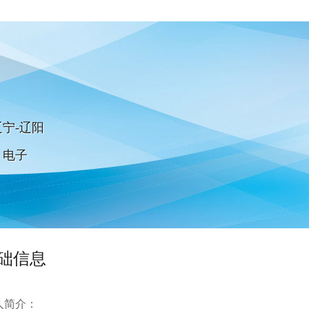
宁-辽阳
：电子
础信息
人简介：