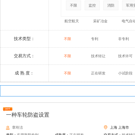
不限
监控
消防
军用
航空航天
采矿冶金
电气自
技术类型：
不限
专利
非专利
交易方式：
不限
技术转让
技术许可
成 熟 度：
不限
正在研发
小试阶段
一种车轮防盗设置
章玲洁
上海 上海市