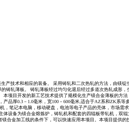
薄板生产技术和相应的装备。 采用铸轧和二次热轧的方法，由镁锭
厚的铸轧薄板。 铸轧薄板经过均匀化退后经过多道次热轧成形，
。 本项目开发的新工艺技术提供了规模化生产镁合金薄板的方法
品厚0.3－1.0毫米，宽100－600毫米,适合于AZ系和Z
手机，笔记本电脑，移动硬盘，电池等电子产品的壳体，市场需求
主体设备为镁合金熔炼炉，铸轧机和配套的四辊板带轧机，双辊立式
合金或者镁合金加工线的条件下，可以快速应用本项目。本项目提供