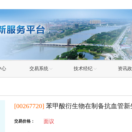
中心
交易系统
技术经纪
资讯政
技术评估
技术经纪人
专项
在线交易系统
企业科技专员
政策
[00267720]
苯甲酸衍生物在制备抗血管新
需求直通车
资讯
成果直通车
面议
交易价格：