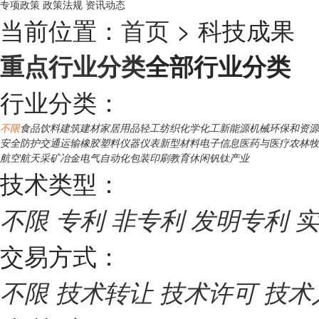
专项政策
政策法规
资讯动态
当前位置：
首页
> 科技成果
重点行业分类
全部行业分类
行业分类：
不限
食品饮料
建筑建材
家居用品
轻工纺织
化学化工
新能源
机械
环保和资源
安全防护
交通运输
橡胶塑料
仪器仪表
新型材料
电子信息
医药与医疗
农林牧
航空航天
采矿冶金
电气自动化
包装印刷
教育休闲
钒钛产业
技术类型：
不限
专利
非专利
发明专利
实
交易方式：
不限
技术转让
技术许可
技术