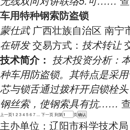
查
无线双向对讲联络5.可……
车用特种钢索防盗锁
广西壮族自治区 南宁
蒙仕武
交易方式：
在研发
技术转让
技术简介：
技术投资分析：本
种车用防盗锁。其特点是采用
芯与锁舌通过拨杆开启锁栓头
查
钢丝索，使钢索具有抗……
上一页
1
2
3
4
5
6
7
...
下一页
到第
页
主办单位：辽阳市科学技术局